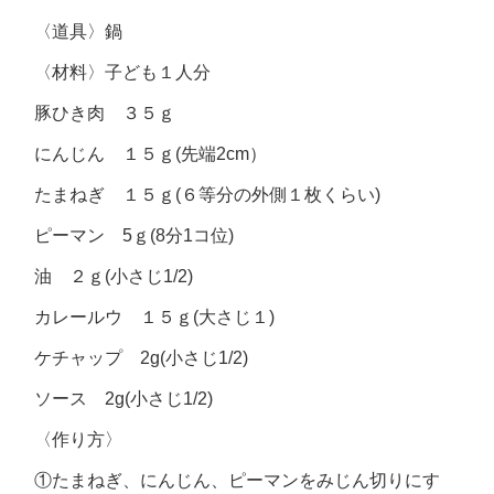
〈道具〉
鍋
〈材料〉
子ども１人分
豚ひき肉 ３５ｇ
にんじん １５ｇ(先端2cm）
たまねぎ １５ｇ(６等分の外側１枚くらい)
ピーマン 5ｇ(8分1コ位)
油 ２ｇ(小さじ1/2)
カレールウ １５ｇ(大さじ１)
ケチャップ 2g(小さじ1/2)
ソース 2g(小さじ1/2)
〈作り方〉
①たまねぎ、にんじん、ピーマンをみじん切りにす