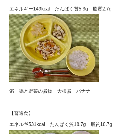
エネルギー149kcal たんぱく質5.3g 脂質2.7g
粥 鶏と野菜の煮物 大根煮 バナナ
【普通食】
エネルギ531kcal たんぱく質18.7g 脂質18.7g