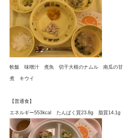
軟飯 味噌汁 煮魚 切干大根のナムル 南瓜の甘
煮 キウイ
【普通食】
エネルギー553kcal たんぱく質23.8g 脂質14.1g