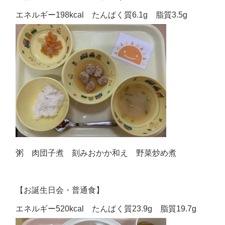
エネルギー198kcal たんぱく質6.1g 脂質3.5g
粥 肉団子煮 刻みおかか和え 野菜炒め煮
【お誕生日会・普通食】
エネルギー520kcal たんぱく質23.9g 脂質19.7g