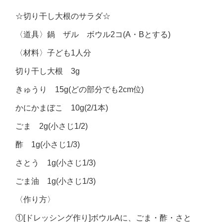
☆切り干し大根のサラダ☆
〈道具〉鍋 ザル ボウル2コ(A・Bとする)
〈材料〉子ども1人分
切り干し大根 3g
きゅうり 15g(どの部分でも2cm位)
かにかまぼこ 10g(2/1本)
ごま 2g(小さじ1/2)
酢 1g(小さじ1/3)
さとう 1g(小さじ1/3)
ごま油 1g(小さじ1/3)
〈作り方〉
①[ドレッシング作り]ボウルAに、ごま・酢・さと