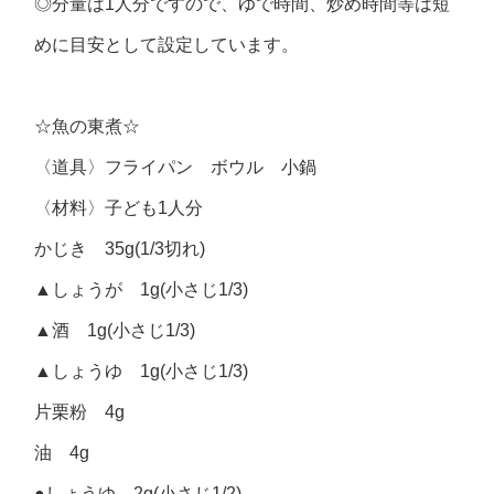
◎分量は1人分ですので、ゆで時間、炒め時間等は短
めに目安として設定しています。
☆魚の東煮☆
〈道具〉フライパン ボウル 小鍋
〈材料〉子ども1人分
かじき 35g(1/3切れ)
▲しょうが 1g(小さじ1/3)
▲酒 1g(小さじ1/3)
▲しょうゆ 1g(小さじ1/3)
片栗粉 4g
油 4g
●しょうゆ 2g(小さじ1/2)