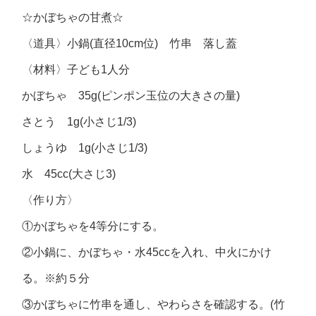
☆かぼちゃの甘煮☆
〈道具〉小鍋(直径10cm位) 竹串 落し蓋
〈材料〉子ども1人分
かぼちゃ 35g(ピンポン玉位の大きさの量)
さとう 1g(小さじ1/3)
しょうゆ 1g(小さじ1/3)
水 45cc(大さじ3)
〈作り方〉
①かぼちゃを4等分にする。
②小鍋に、かぼちゃ・水45ccを入れ、中火にかけ
る。※約５分
③かぼちゃに竹串を通し、やわらさを確認する。(竹