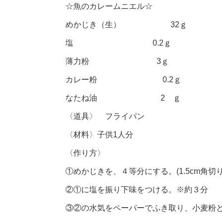
☆魚のカレームニエル☆
めかじき（生） 32ｇ
塩 0.2ｇ
薄力粉 3ｇ
カレー粉 0.2ｇ
なたね油 2 ｇ
〈道具〉 フライパン
〈材料〉子供1人分
〈作り方〉
①めかじきを、４等分にする。(1.5cm角切り
②①に塩を振り下味をつける。※約３分
③②の水気をペーパーでふき取り、小麦粉