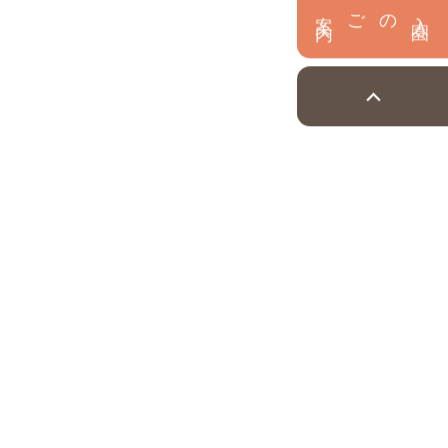
内
入
園
のご案