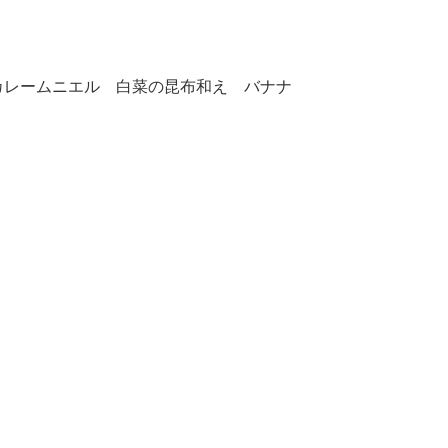
カレームニエル 白菜の昆布和え バナナ