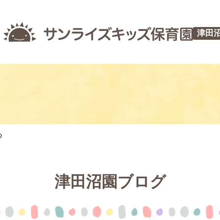
津田
つ
津田沼園ブログ