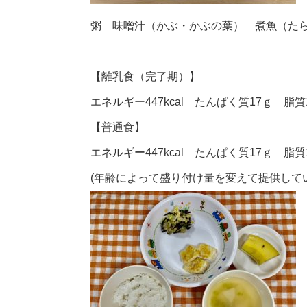
粥 味噌汁（かぶ・かぶの葉） 煮魚（た
【離乳食（完了期）】
エネルギー447kcal たんぱく質17ｇ 脂質
【普通食】
エネルギー447kcal たんぱく質17ｇ 脂質
(年齢によって盛り付け量を変えて提供して