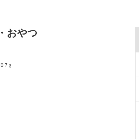
食・おやつ
0.7ｇ