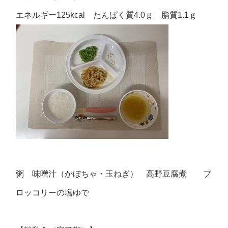
エネルギー125kcal たんぱく質4.0ｇ 脂質1.1ｇ
粥 味噌汁（かぼちゃ・玉ねぎ） 高野豆腐煮 ブ
ロッコリーの塩ゆで