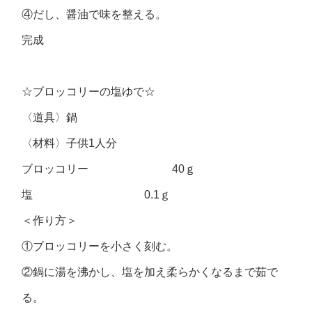
④だし、醤油で味を整える。
完成
☆ブロッコリーの塩ゆで☆
〈道具〉鍋
〈材料〉子供1人分
ブロッコリー 40ｇ
塩 0.1ｇ
＜作り方＞
①ブロッコリーを小さく刻む。
②鍋に湯を沸かし、塩を加え柔らかくなるまで茹で
る。