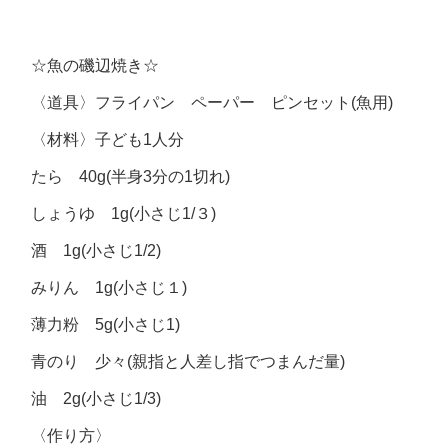
☆魚の磯辺焼き☆
〈道具〉フライパン ペーパー ピンセット(魚用)
〈材料〉子ども1人分
たら 40g(半身3分の1切れ)
しょうゆ 1g(小さじ1/３)
酒 1g(小さじ1/2)
みりん 1g(小さじ１)
薄力粉 5g(小さじ1)
青のり 少々(親指と人差し指でつまんだ量)
油 2g(小さじ1/3)
〈作り方〉