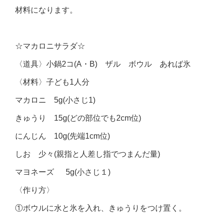
材料になります。
☆マカロニサラダ☆
〈道具〉小鍋2コ(A・B) ザル ボウル あれば氷
〈材料〉子ども1人分
マカロニ 5g(小さじ1)
きゅうり 15g(どの部位でも2cm位)
にんじん 10g(先端1cm位)
しお 少々(親指と人差し指でつまんだ量)
マヨネーズ 5g(小さじ１)
〈作り方〉
①ボウルに水と氷を入れ、きゅうりをつけ置く。