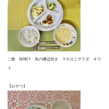
ご飯 味噌汁 魚の磯辺焼き マカロニサラダ キウ
イ
【おやつ】