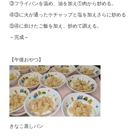
③フライパンを温め、油を加え①肉から炒める。
④③に火が通ったケチャップと塩を加えさらに炒める
⑤④に炊けたご飯を加え、炒めて調える。
～完成～
【午後おやつ】
きなこ蒸しパン