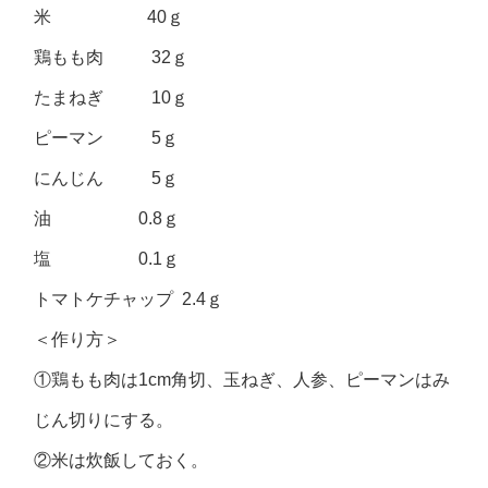
米 40ｇ
鶏もも肉 32ｇ
たまねぎ 10ｇ
ピーマン 5ｇ
にんじん 5ｇ
油 0.8ｇ
塩 0.1ｇ
トマトケチャップ 2.4ｇ
＜作り方＞
①鶏もも肉は1cm角切、玉ねぎ、人参、ピーマンはみ
じん切りにする。
②米は炊飯しておく。