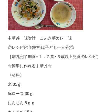
中華丼 味噌汁 こふき芋カレー味
◎レシピ紹介(材料は子ども一人分)◎
［離乳完了期食⋆１．２歳⋆３歳以上児食のレシピ］
☆簡単に作れる中華丼☆
〈材料〉
米 35ｇ
豚ロース 30ｇ
にんじん 5ｇｇ