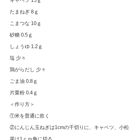
キャベツ 15ｇ
たまねぎ 8ｇ
こまつな 10ｇ
砂糖 0.5ｇ
しょうゆ 1.2ｇ
塩 少々
鶏がらだし 少々
ごま油 0.8ｇ
片栗粉 0.4ｇ
＜作り方＞
①米を普通に炊く
②にんじん玉ねぎは1cmの千切りに、キャベツ、小松
菜は1ｃｍ角に切る。