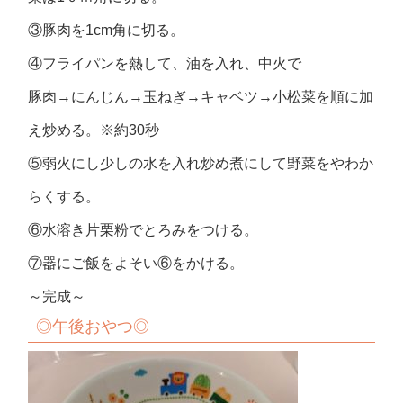
③豚肉を1cm角に切る。
④フライパンを熱して、油を入れ、中火で
豚肉→にんじん→玉ねぎ→キャベツ→小松菜を順に加
え炒める。※約30秒
⑤弱火にし少しの水を入れ炒め煮にして野菜をやわか
らくする。
⑥水溶き片栗粉でとろみをつける。
⑦器にご飯をよそい⑥をかける。
～完成～
◎午後おやつ◎