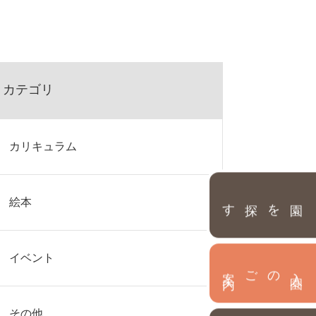
カテゴリ
カリキュラム
園を探す
絵本
イベント
内
入
園
のご案
その他