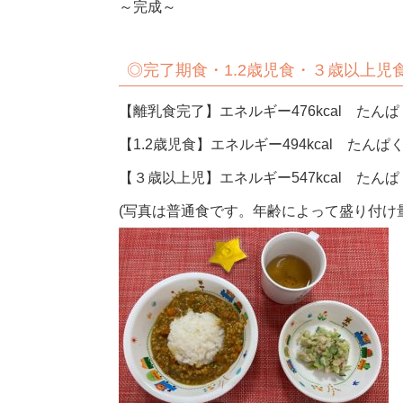
～完成～
◎完了期食・1.2歳児食・３歳以上児
【離乳食完了】エネルギー476kcal たんぱく
【1.2歳児食】エネルギー494kcal たんぱく
【３歳以上児】エネルギー547kcal たんぱく
(写真は普通食です。年齢によって盛り付け