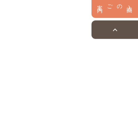
内
入
園
のご案