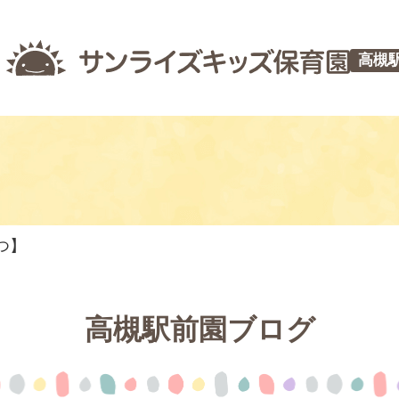
高槻
つ】
高槻駅前園ブログ