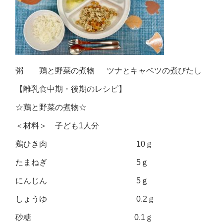
粥 鶏と野菜の煮物 ツナとキャベツの煮びたし
【離乳食中期・後期のレシピ】
☆鶏と野菜の煮物☆
＜材料＞ 子ども1人分
鶏ひき肉 10ｇ
たまねぎ 5ｇ
にんじん 5ｇ
しょうゆ 0.2ｇ
砂糖 0.1ｇ