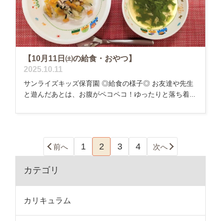
【10月11日㈯の給食・おやつ】
2025.10.11
サンライズキッズ保育園 ◎給食の様子◎ お友達や先生
と遊んだあとは、お腹がペコペコ！ゆったりと落ち着...
1
2
3
4
前へ
次へ
カテゴリ
カリキュラム