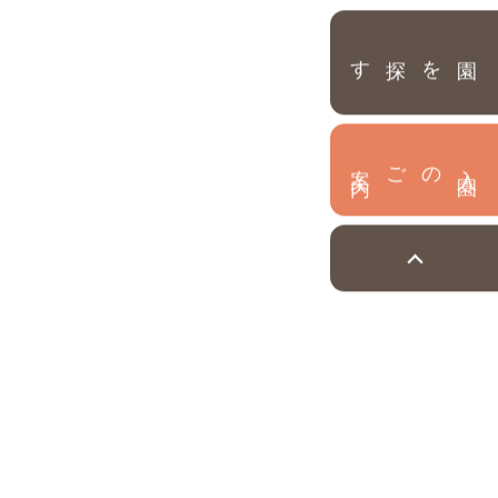
園を探す
内
入
園
のご案