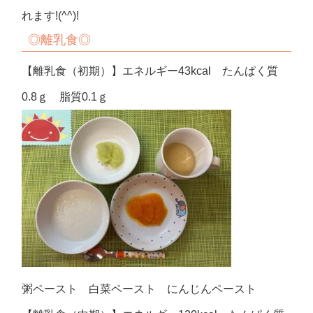
れます!(^^)!
◎離乳食◎
【離乳食（初期）】エネルギー43kcal たんぱく質
0.8ｇ 脂質0.1ｇ
粥ペースト 白菜ペースト にんじんペースト