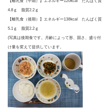
【離乳食（中期）】エネルギー120kcal たんぱく質
4.8ｇ 脂質2.2ｇ
【離乳食（後期）】エネルギー138kcal たんぱく質
5.1ｇ 脂質2.2ｇ
(写真は後期食です。月齢によって形、固さ、盛り付
け量を変えて提供しています。