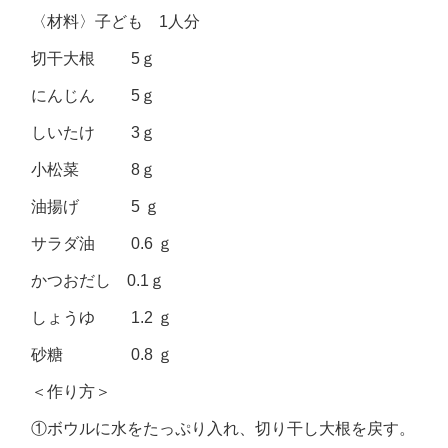
〈材料〉子ども 1人分
切干大根 5ｇ
にんじん 5ｇ
しいたけ 3ｇ
小松菜 8ｇ
油揚げ 5 ｇ
サラダ油 0.6 ｇ
かつおだし 0.1ｇ
しょうゆ 1.2 ｇ
砂糖 0.8 ｇ
＜作り方＞
①ボウルに水をたっぷり入れ、切り干し大根を戻す。