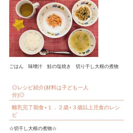
ごはん 味噌汁 鮭の塩焼き 切り干し大根の煮物
◎
レシピ紹介
(
材料は子ども一人
分
)◎
離乳完了期食
⋆
１．２歳
⋆
３歳以上児食のレシ
ピ
☆切干し大根の煮物☆