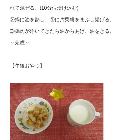
れて混ぜる。(10分位漬け込む)
②鍋に油を熱し、①に片栗粉をまぶし揚げる。
③鶏肉が浮いてきたら油からあげ、油をきる。
～完成～
【午後おやつ】