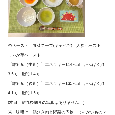
粥ペースト 野菜スープ(キャベツ) 人参ペースト
じゃが芋ペースト
【離乳食（中期）】エネルギー114kcal たんぱく質
3.6ｇ 脂質1.4ｇ
【離乳食（後期）】エネルギー135kcal たんぱく質
4.1ｇ 脂質1.5ｇ
(本日、離乳後期食の写真はありません。)
粥 味噌汁 鶏ひき肉と野菜の煮物 じゃがいものマ