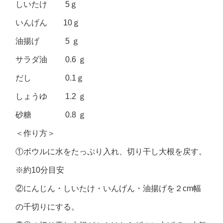
しいたけ 5ｇ
いんげん 10ｇ
油揚げ 5 ｇ
サラダ油 0.6 ｇ
だし 0.1ｇ
しょうゆ 1.2 ｇ
砂糖 0.8 ｇ
＜作り方＞
①ボウルに水をたっぷり入れ、切り干し大根を戻す。
※約10分目安
②にんじん・しいたけ・いんげん・油揚げを２cm幅
の千切りにする。