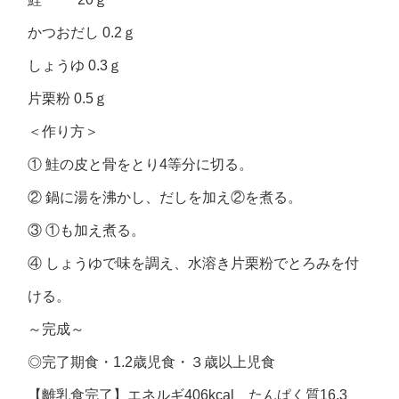
かつおだし 0.2ｇ
しょうゆ 0.3ｇ
片栗粉 0.5ｇ
＜作り方＞
① 鮭の皮と骨をとり4等分に切る。
② 鍋に湯を沸かし、だしを加え②を煮る。
③ ①も加え煮る。
④ しょうゆで味を調え、水溶き片栗粉でとろみを付
ける。
～完成～
◎完了期食・1.2歳児食・３歳以上児食
【離乳食完了】エネルギ406kcal たんぱく質16.3