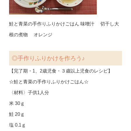
鮭と青菜の手作りふりかけごはん 味噌汁 切干し大
根の煮物 オレンジ
◎手作りふりかけを作ろう♪
【完了期・1、2歳児食・３歳以上児食のレシピ】
☆鮭と青菜の手作りふりかけごはん☆
〈材料〉子供1人分
米 30ｇ
鮭 20ｇ
塩 0.1ｇ