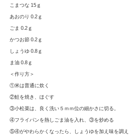
こまつな 15ｇ
あおのり 0.2ｇ
ごま 0.2ｇ
かつお節 0.2ｇ
しょうゆ 0.8ｇ
ま油 0.8ｇ
＜作り方＞
①米は普通に炊く
②鮭を焼き、ほぐす
③小松菜は、良く洗い５ｍｍ位の細かさに切る。
④フライパンを熱しごま油を入れ、③を炒める
⑤④がやわらかくなったら、しょうゆを加え味を調え