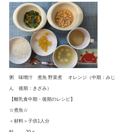
粥 味噌汁 煮魚 野菜煮 オレンジ（中期：みじ
ん 後期：きざみ）
【離乳食中期・後期のレシピ】
☆煮魚☆
＜材料＞子供1人分
鮭 20ｇ