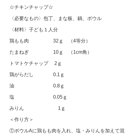
☆チキンチャップ☆
〈必要なもの〉包丁、まな板、鍋、ボウル
〈材料〉子ども１人分
鶏もも肉 32ｇ （4等分）
たまねぎ 10ｇ （1cm角）
トマトケチャップ 2ｇ
鶏がらだし 0.1ｇ
油 0.8ｇ
塩 0.05ｇ
みりん 1ｇ
＜作り方＞
①ボウルAに鶏もも肉を入れ、塩・みりんを加えて混