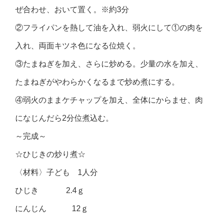
ぜ合わせ、おいて置く。※約3分
②フライパンを熱して油を入れ、弱火にして①の肉を
入れ、両面キツネ色になる位焼く。
③たまねぎを加え、さらに炒める。少量の水を加え、
たまねぎがやわらかくなるまで炒め煮にする。
④弱火のままケチャップを加え、全体にからませ、肉
になじんだら2分位煮込む。
～完成～
☆ひじきの炒り煮☆
〈材料〉子ども 1人分
ひじき 2.4ｇ
にんじん 12ｇ