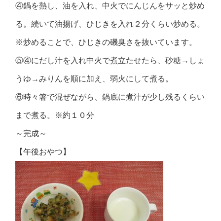
④鍋を熱し、油を入れ、中火でにんじんをサッと炒め
る。続いて油揚げ、ひじきを入れ２分くらい炒める。
※炒めることで、ひじきの磯臭さを抜いています。
⑤④にだし汁を入れ中火で煮立たせたら、砂糖→しょ
うゆ→みりんを順に加え、弱火にして煮る。
⑥時々箸で混ぜながら、鍋底に煮汁が少し残るくらい
まで煮る。※約１０分
～完成～
【午後おやつ】