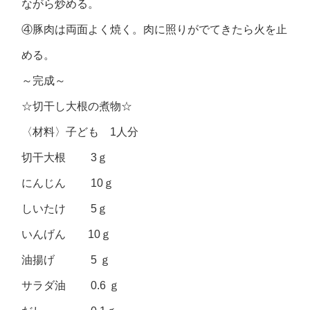
ながら炒める。
④豚肉は両面よく焼く。肉に照りがでてきたら火を止
める。
～完成～
☆切干し大根の煮物☆
〈材料〉子ども 1人分
切干大根 3ｇ
にんじん 10ｇ
しいたけ 5ｇ
いんげん 10ｇ
油揚げ 5 ｇ
サラダ油 0.6 ｇ