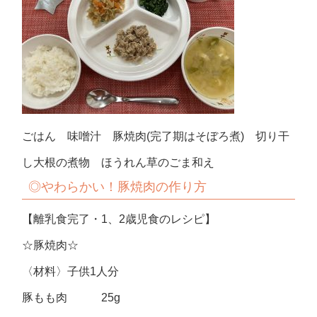
ごはん 味噌汁 豚焼肉(完了期はそぼろ煮) 切り干
し大根の煮物 ほうれん草のごま和え
◎やわらかい！豚焼肉の作り方
【離乳食完了・1、2歳児食のレシピ】
☆豚焼肉☆
〈材料〉子供1人分
豚もも肉 25g