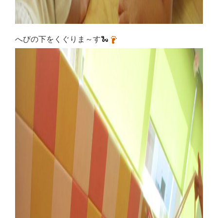
へびの下をくぐりま～す🐍