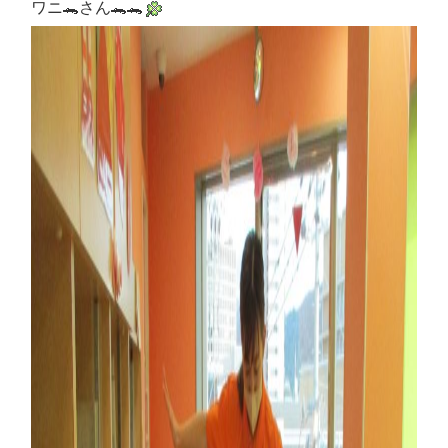
ワニ🐊さん🐊🐊