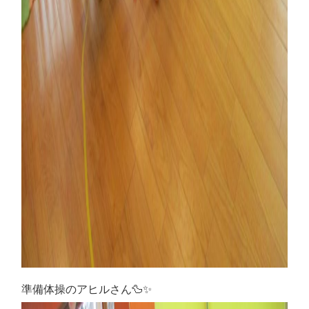
準備体操のアヒルさん🦆✨