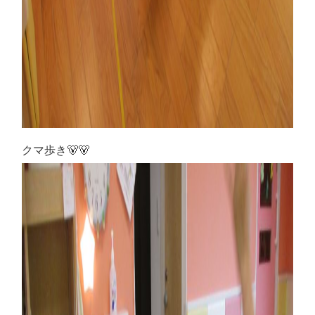
クマ歩き🐻🐻