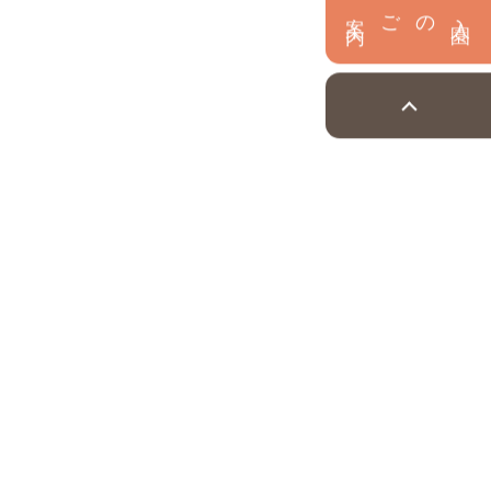
内
入
園
のご案