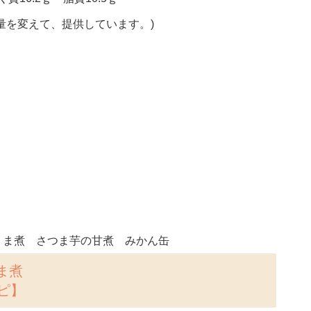
量を変えて、提供しています。)
うま煮 さつま芋の甘煮 みかん缶
ま煮
ピ】