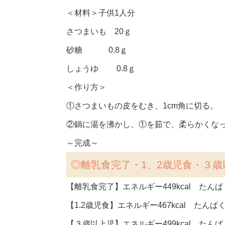
＜材料＞子供1人分
さつまいも 20ｇ
砂糖 0.8ｇ
しょうゆ 0.8ｇ
＜作り方＞
①さつまいもの皮をむき、1cm角に切る。
②鍋に湯を沸かし、①を茹で、柔らかくな
～完成～
◎
離乳食完了・1、2歳児食・３歳
【離乳食完了】エネルギー449kcal たんぱく
【1.2歳児食】エネルギー467kcal たんぱく
【３歳以上児】エネルギー499kcal たんぱく