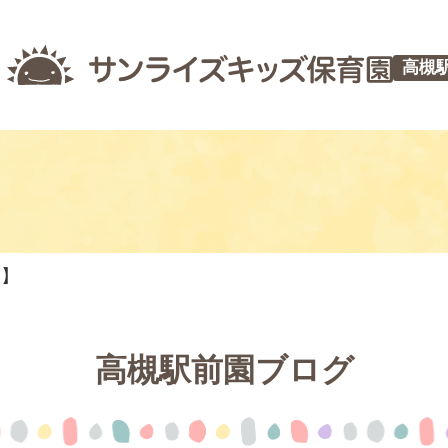
高槻
つ】
高槻駅前園ブログ