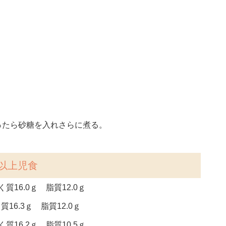
ったら砂糖を入れさらに煮る。
以上児食
質16.0ｇ 脂質12.0ｇ
質16.3ｇ 脂質12.0ｇ
質16.2ｇ 脂質10.5ｇ