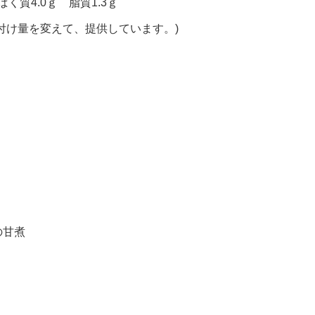
く質4.0ｇ 脂質1.3ｇ
付け量を変えて、提供しています。)
の甘煮