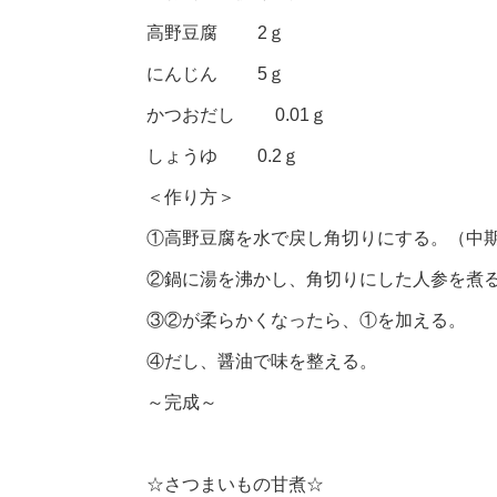
高野豆腐 2ｇ
にんじん 5ｇ
かつおだし 0.01ｇ
しょうゆ 0.2ｇ
＜作り方＞
①高野豆腐を水で戻し角切りにする。（中
②鍋に湯を沸かし、角切りにした人参を煮
③②が柔らかくなったら、①を加える。
④だし、醤油で味を整える。
～完成～
☆さつまいもの甘煮☆