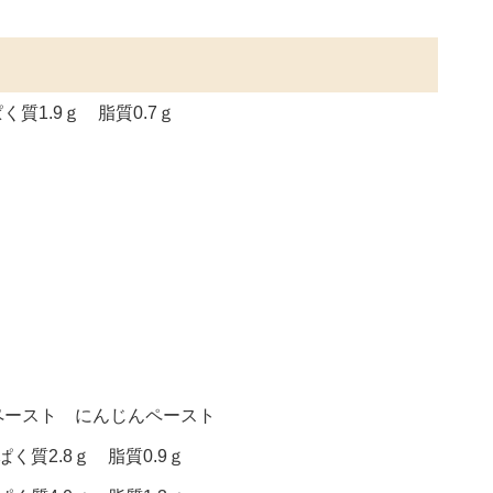
く質1.9ｇ 脂質0.7ｇ
ペースト にんじんペースト
く質2.8ｇ 脂質0.9ｇ