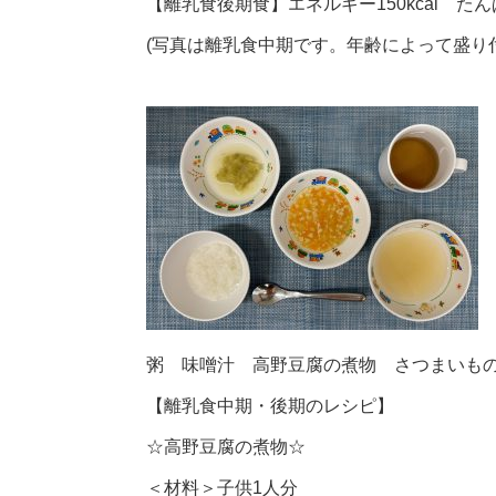
【離乳食後期食】エネルギー150kcal たんぱ
(写真は離乳食中期です。年齢によって盛り
粥 味噌汁 高野豆腐の煮物 さつまいも
【離乳食中期・後期のレシピ】
☆高野豆腐の煮物☆
＜材料＞子供1人分