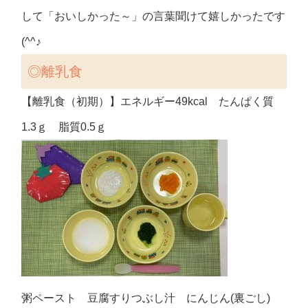
して「おいしかった～」の言葉聞けて嬉しかったです
(^^♪
◎離乳食
【離乳食（初期）】エネルギー49kcal たんぱく質
1.3ｇ 脂質0.5ｇ
粥ペースト 豆腐すりつぶし汁 にんじん(裏ごし)