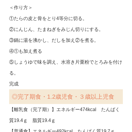
＜作り方＞
①たらの皮と骨をとり4等分に切る。
②にんじん、たまねぎをみじん切りにする。
③鍋に湯を沸かし、だしを加え②を煮る。
④①も加え煮る
⑤しょうゆで味を調え、水溶き片栗粉でとろみを付け
る。
完成
◎完了期食・1.2歳児食・３歳以上児食
【離乳食（完了期）】エネルギー474kcal たんぱく
質19.4ｇ 脂質19.4ｇ
【普通食】エネルギー492kcal たんぱく質19.7ｇ