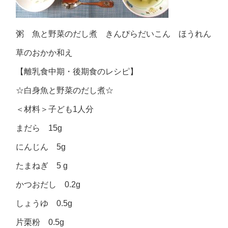
粥 魚と野菜のだし煮 きんぴらだいこん ほうれん
草のおかか和え
【離乳食中期・後期食のレシピ】
☆白身魚と野菜のだし煮☆
＜材料＞子ども1人分
まだら 15g
にんじん 5g
たまねぎ 5 g
かつおだし 0.2g
しょうゆ 0.5g
片栗粉 0.5g