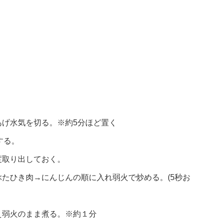
げ水気を切る。※約5分ほど置く
する。
度取り出しておく。
たひき肉→にんじんの順に入れ弱火で炒める。(5秒お
え弱火のまま煮る。※約１分