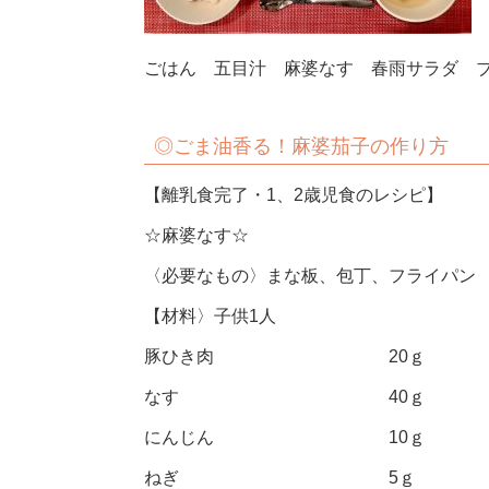
ごはん 五目汁 麻婆なす 春雨サラダ 
◎ごま油香る！麻婆茄子の作り方
【離乳食完了・1、2歳児食のレシピ】
☆麻婆なす☆
〈必要なもの〉まな板、包丁、フライパン
【材料〉子供1人
豚ひき肉 20ｇ
なす 40ｇ
にんじん 10ｇ
ねぎ 5ｇ