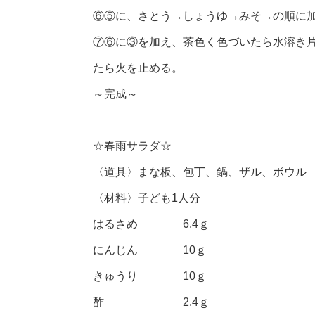
⑥⑤に、さとう→しょうゆ→みそ→の順に
⑦⑥に③を加え、茶色く色づいたら水溶き
たら火を止める。
～完成～
☆春雨サラダ☆
〈道具〉まな板、包丁、鍋、ザル、ボウル
〈材料〉子ども1人分
はるさめ 6.4ｇ
にんじん 10ｇ
きゅうり 10ｇ
酢 2.4ｇ