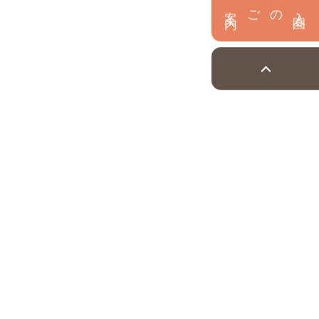
内
入
園
のご案