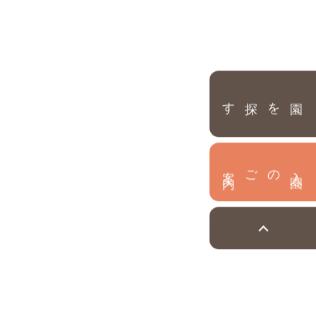
園を探す
内
入
園
のご案