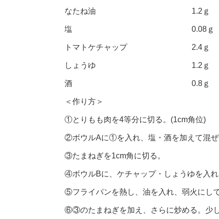
なたね油 1.2ｇ
塩 0.08ｇ
トマトケチャップ 2.4ｇ
しょうゆ 1.2ｇ
酒 0.8ｇ
＜作り方＞
①とりもも肉を4等分に切る。(1cm角位)
②ボウルAに①を入れ、塩・酒を加えて混ぜ
③たまねぎを1cm角に切る。
④ボウルBに、ケチャップ・しょうゆを入
⑤フライパンを熱し、油を入れ、弱火にし
⑥③のたまねぎを加え、さらに炒める。少