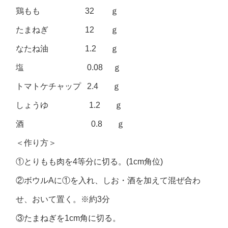
鶏もも 32 ｇ
たまねぎ 12 ｇ
なたね油 1.2 ｇ
塩 0.08 ｇ
トマトケチャップ 2.4 ｇ
しょうゆ 1.2 ｇ
酒 0.8 ｇ
＜作り方＞
①とりもも肉を4等分に切る。(1cm角位)
②ボウルAに①を入れ、しお・酒を加えて混ぜ合わ
せ、おいて置く。※約3分
③たまねぎを1cm角に切る。