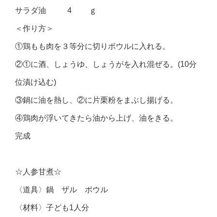
サラダ油 4 ｇ
＜作り方＞
①鶏もも肉を３等分に切りボウルに入れる。
②①に酒、しょうゆ、しょうがを入れ混ぜる。(10分
位漬け込む)
③鍋に油を熱し、②に片栗粉をまぶし揚げる。
④鶏肉が浮いてきたら油から上げ、油をきる。
完成
☆人参甘煮☆
〈道具〉鍋 ザル ボウル
〈材料〉子ども1人分