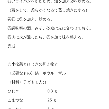
③フライパンをあたため、油を加え②を炒める。
（蓋をして、柔らかくなるで蒸し焼きにする）
④③に①を加え、炒める。
⑤調味料の酒、みそ、砂糖は先に合わせておく。
⑥肉に火が通ったら、⑤を加え味を整える。
完成
☆小松菜とひじきの和え物☆
〈必要なもの〉鍋 ボウル ザル
〈材料〉子ども１人分
ひじき 0.8 ｇ
こまつな 25 ｇ