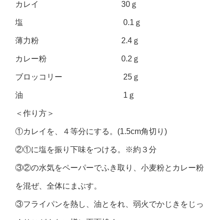
カレイ 30ｇ
塩 0.1ｇ
薄力粉 2.4ｇ
カレー粉 0.2ｇ
ブロッコリー 25ｇ
油 1ｇ
＜作り方＞
①カレイを、４等分にする。(1.5cm角切り)
②①に塩を振り下味をつける。※約３分
③②の水気をペーパーでふき取り、小麦粉とカレー粉
を混ぜ、全体にまぶす。
③フライパンを熱し、油とをれ、弱火でかじきをじっ