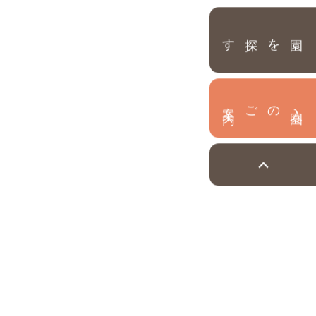
園を探す
内
入
園
のご案