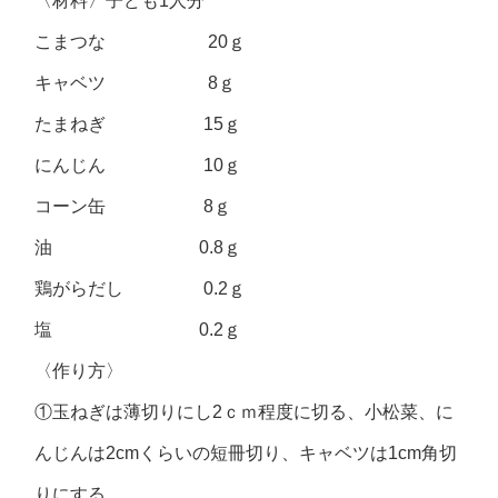
〈材料〉子ども1人分
こまつな 20ｇ
キャベツ 8ｇ
たまねぎ 15ｇ
にんじん 10ｇ
コーン缶 8ｇ
油 0.8ｇ
鶏がらだし 0.2ｇ
塩 0.2ｇ
〈作り方〉
①玉ねぎは薄切りにし2ｃｍ程度に切る、小松菜、に
んじんは2cmくらいの短冊切り、キャベツは1cm角切
りにする。