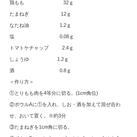
鶏もも 32ｇ
たまねぎ 12ｇ
なたね油 1.2ｇ
塩 0.08ｇ
トマトケチャップ 2.4ｇ
しょうゆ 1.2ｇ
酒 0.8ｇ
＜作り方＞
①とりもも肉を4等分に切る。(1cm角位)
②ボウルAに①を入れ、しお・酒を加えて混ぜ合わ
せ、おいて置く。※約3分
③たまねぎを1cm角に切る。