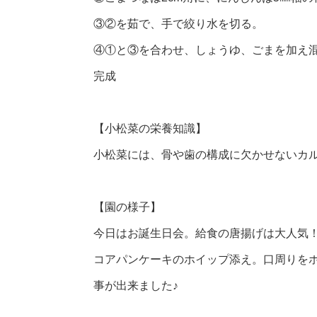
③②を茹で、手で絞り水を切る。
④①と③を合わせ、しょうゆ、ごまを加え
完成
【小松菜の栄養知識】
小松菜には、骨や歯の構成に欠かせないカ
【園の様子】
今日はお誕生日会。給食の唐揚げは大人気
コアパンケーキのホイップ添え。口周りを
事が出来ました♪