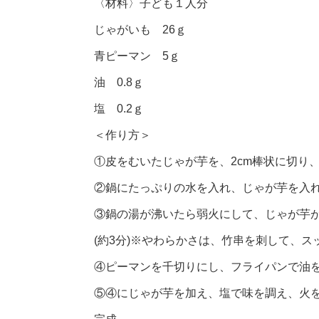
〈材料〉子ども１人分
じゃがいも 26ｇ
青ピーマン 5ｇ
油 0.8ｇ
塩 0.2ｇ
＜作り方＞
①皮をむいたじゃが芋を、2cm棒状に切り
②鍋にたっぷりの水を入れ、じゃが芋を入
③鍋の湯が沸いたら弱火にして、じゃが芋
(約3分)※やわらかさは、竹串を刺して、ス
④ピーマンを千切りにし、フライパンで油
⑤④にじゃが芋を加え、塩で味を調え、火