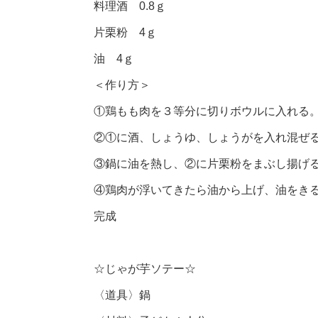
料理酒 0.8ｇ
片栗粉 4ｇ
油 4ｇ
＜作り方＞
①鶏もも肉を３等分に切りボウルに入れる
②①に酒、しょうゆ、しょうがを入れ混ぜる。
③鍋に油を熱し、②に片栗粉をまぶし揚げ
④鶏肉が浮いてきたら油から上げ、油をき
完成
☆じゃが芋ソテー☆
〈道具〉鍋