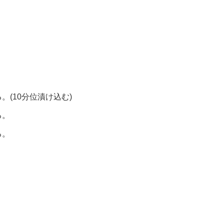
。
(10分位漬け込む)
る。
る。