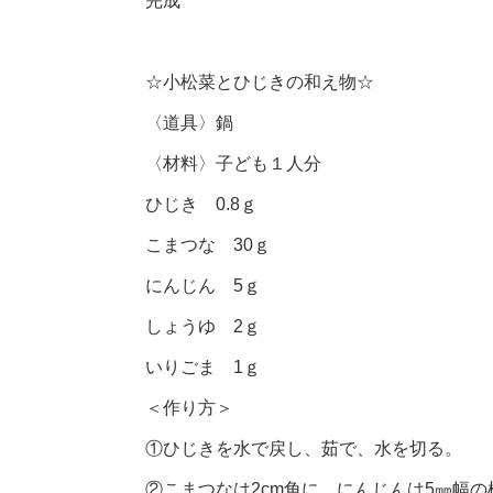
完成
☆小松菜とひじきの和え物☆
〈道具〉鍋
〈材料〉子ども１人分
ひじき 0.8ｇ
こまつな 30ｇ
にんじん 5ｇ
しょうゆ 2ｇ
いりごま 1ｇ
＜作り方＞
①ひじきを水で戻し、茹で、水を切る。
②こまつなは2cm角に、にんじんは5㎜幅