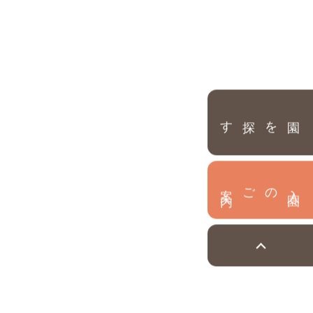
園を探す
内
入
園
のご案