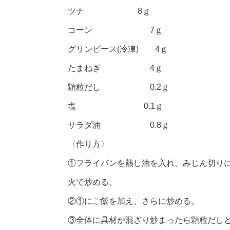
ツナ 8ｇ
コーン 7ｇ
グリンピース(冷凍) 4ｇ
たまねぎ 4ｇ
顆粒だし 0.2ｇ
塩 0.1ｇ
サラダ油 0.8ｇ
〈作り方〉
①フライパンを熱し油を入れ、みじん切り
火で炒める。
②①にご飯を加え、さらに炒める。
③全体に具材が混ざり炒まったら顆粒だし