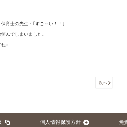
 保育士の先生：｢すご～い！！｣
微笑んでしまいました。
ね♪
次へ
報
個人情報保護方針
免