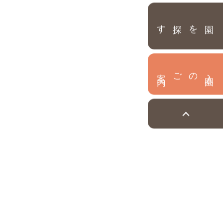
園を探す
内
入
園
のご案