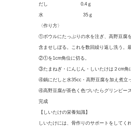
だし 0.4ｇ
水 35ｇ
〈作り方〉
①ボウルにたっぷりの水を注ぎ、高野豆腐
含ませしぼる。これを数回繰り返し洗う。
②①を1cm角位に切る。
③たまねぎ・にんじん・しいたけは２cm角
④鍋にだしと水35cc・高野豆腐を加え煮
④高野豆腐が茶色く色づいたらグリンピー
完成
【しいたけの栄養知識】
しいたけには、骨作りのサポートをしてく