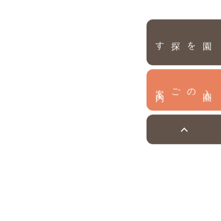
園を探す
内
入
園
のご案