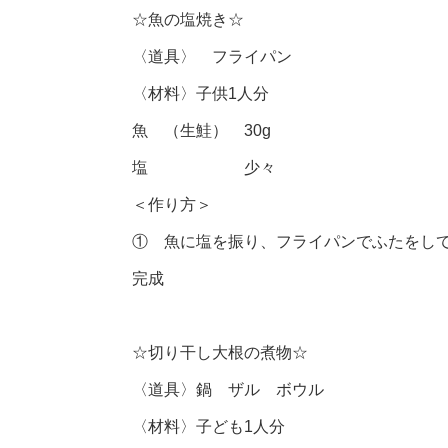
☆魚の塩焼き☆
〈道具〉 フライパン
〈材料〉子供1人分
魚 （生鮭） 30g
塩 少々
＜作り方＞
① 魚に塩を振り、フライパンでふたをし
完成
☆切り干し大根の煮物☆
〈道具〉鍋 ザル ボウル
〈材料〉子ども1人分