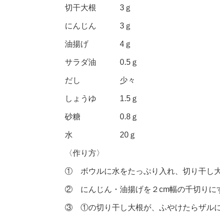
切干大根 3ｇ
にんじん 3ｇ
油揚げ 4ｇ
サラダ油 0.5ｇ
だし 少々
しょうゆ 1.5ｇ
砂糖 0.8ｇ
水 20ｇ
〈作り方〉
① ボウルに水をたっぷり入れ、切り干し大
② にんじん・油揚げを２cm幅の千切りに
③ ①の切り干し大根が、ふやけたらザルに