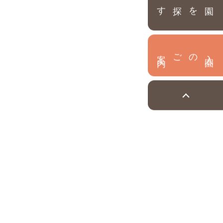
園を探す
内
入
園
のご案