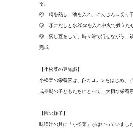
る。
④ 鍋を熱し、油を入れ、にんじん→切り
⑤ ④にだしと水20ccを入れ中火で煮立
⑥ 落し蓋をして、時々箸で混ぜながら、
完成
【小松菜の豆知識】
小松菜の栄養素は、β‐カロテンをはじめ、
成長期の子どもたちにとって、大切な栄養
【園の様子】
味噌汁の具に「小松菜」がはいっていまし