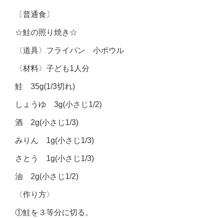
〔普通食〕
☆鮭の照り焼き☆
〈道具〉フライパン 小ボウル
〈材料〉子ども1人分
鮭 35g(1/3切れ)
しょうゆ 3g(小さじ1/2)
酒 2g(小さじ1/3)
みりん 1g(小さじ1/3)
さとう 1g(小さじ1/3)
油 2g(小さじ1/2)
〈作り方〉
①鮭を３等分に切る。