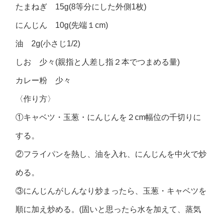
たまねぎ 15g(8等分にした外側1枚)
にんじん 10g(先端１cm)
油 2g(小さじ1/2)
しお 少々(親指と人差し指２本でつまめる量)
カレー粉 少々
〈作り方〉
①キャベツ・玉葱・にんじんを２cm幅位の千切りに
する。
②フライパンを熱し、油を入れ、にんじんを中火で炒
める。
③にんじんがしんなり炒まったら、玉葱・キャベツを
順に加え炒める。(固いと思ったら水を加えて、蒸気