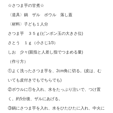
☆さつま芋の甘煮☆
〈道具〉鍋 ザル ボウル 落し蓋
〈材料〉子ども１人分
さつま芋 ３５ｇ(ピンポン玉の大きさ位)
さとう １ｇ（小さじ1/3）
しお 少々(親指と人差し指でつまめる量)
（作り方）
①よく洗ったさつま芋を、2cm角に切る。(皮は、む
いても皮付きでもでちらでも)
②ボウルに①を入れ、水をたっぷり注いで、つけ置
く。約5分後、ザルにあげる。
③鍋にさつま芋を入れ、水をひたひたに入れ、中火に