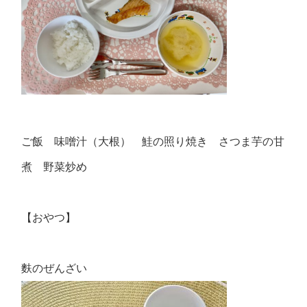
ご飯 味噌汁（大根） 鮭の照り焼き さつま芋の甘
煮 野菜炒め
【おやつ】
麩のぜんざい