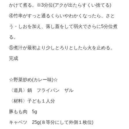
かけて煮る。※3分位(アクが出たらすくい捨てる)
④竹串がすっと通るくらいやわかくなったら、さと
う・しおを加え、落し蓋をして弱火でさらに5分位煮
る。
⑤煮汁が最初より少しとろりとしたら火を止める。
完成
☆野菜炒め(カレー味)☆
〈道具〉鍋 フライパン ザル
〈材料〉子ども１人分
豚もも肉 5g
キャベツ 25g(８等分にして外側１枚位)