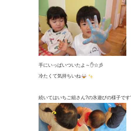
手にいっぱいついたよ～✋☆彡
冷たくて気持ちいね
続いてはいちご組さん?の氷遊びの様子です