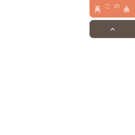
内
入
園
のご案