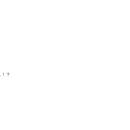
！
…！？