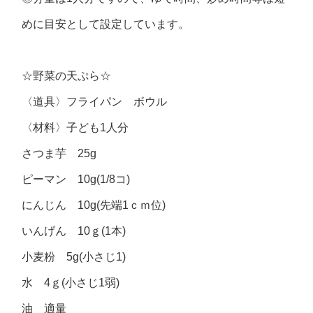
めに目安として設定しています。
☆野菜の天ぷら☆
〈道具〉フライパン ボウル
〈材料〉子ども1人分
さつま芋 25g
ピーマン 10g(1/8コ)
にんじん 10g(先端1ｃｍ位)
いんげん 10ｇ(1本)
小麦粉 5g(小さじ1)
水 4ｇ(小さじ1弱)
油 適量