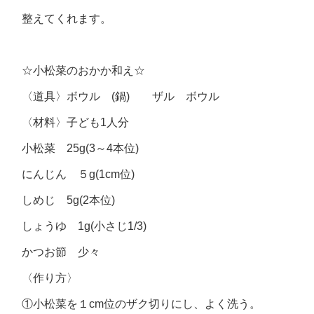
整えてくれます。
☆小松菜のおかか和え☆
〈道具〉ボウル (鍋) ザル ボウル
〈材料〉子ども1人分
小松菜 25g(3～4本位)
にんじん ５g(1cm位)
しめじ 5g(2本位)
しょうゆ 1g(小さじ1/3)
かつお節 少々
〈作り方〉
①小松菜を１cm位のザク切りにし、よく洗う。