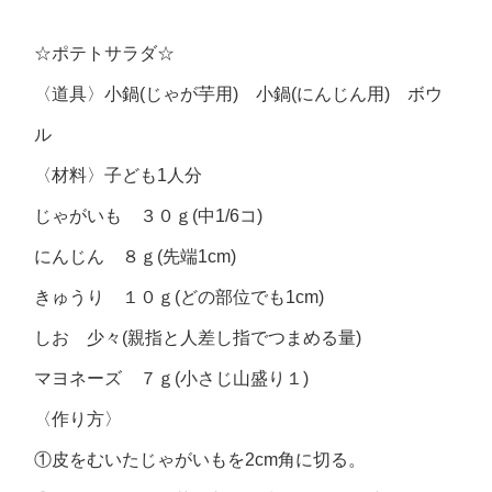
☆ポテトサラダ☆
〈道具〉小鍋(じゃが芋用) 小鍋(にんじん用) ボウ
ル
〈材料〉子ども1人分
じゃがいも ３０ｇ(中1/6コ)
にんじん ８ｇ(先端1cm)
きゅうり １０ｇ(どの部位でも1cm)
しお 少々(親指と人差し指でつまめる量)
マヨネーズ ７ｇ(小さじ山盛り１)
〈作り方〉
①皮をむいたじゃがいもを2cm角に切る。