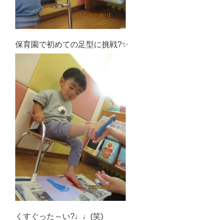
保育園で初めての足型に挑戦?✨
くすぐった～い?♩♩(笑)