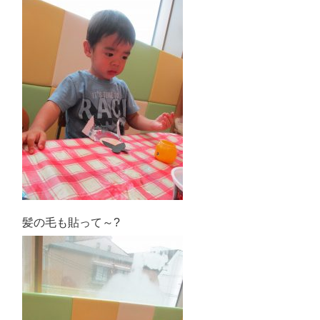
髪の毛も貼って～?