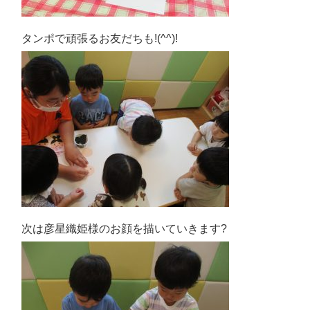
タンポで頑張るお友だちも!(^^)!
次は彦星織姫様のお顔を描いていきます?