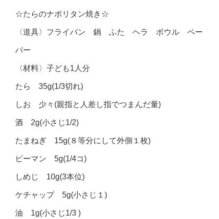
☆たらのナポリタン焼き☆
〈道具〉フライパン 鍋 ふた ヘラ ボウル ペー
パー
〈材料〉子ども1人分
たら 35g(1/3切れ)
しお 少々(親指と人差し指でつまんだ量)
酒 2g(小さじ1/2)
たまねぎ 15g(８等分にして外側１枚)
ピーマン 5g(1/4コ)
しめじ 10g(3本位)
ケチャップ 5g(小さじ１)
油 1g(小さじ1/3 )