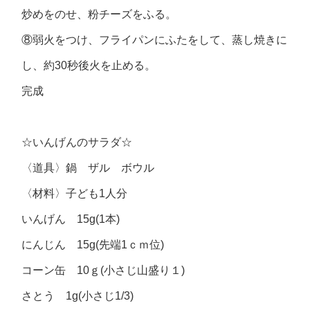
炒めをのせ、粉チーズをふる。
⑧弱火をつけ、フライパンにふたをして、蒸し焼きに
し、約30秒後火を止める。
完成
☆いんげんのサラダ☆
〈道具〉鍋 ザル ボウル
〈材料〉子ども1人分
いんげん 15g(1本)
にんじん 15g(先端1ｃｍ位)
コーン缶 10ｇ(小さじ山盛り１)
さとう 1g(小さじ1/3)