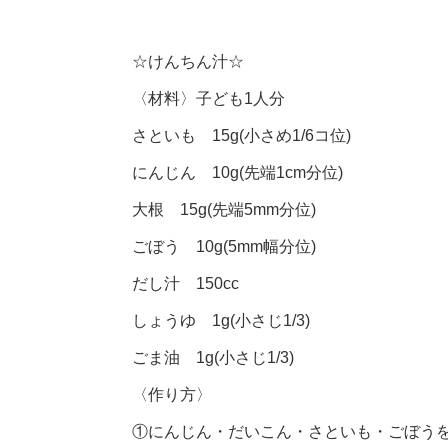
☆けんちん汁☆
〈材料〉子ども1人分
さといも 15g(小さめ1/6コ位)
にんじん 10g(先端1cm分位)
大根 15g(先端5mm分位)
ごぼう 10g(5mm幅分位)
だし汁 150cc
しょうゆ 1g(小さじ1/3)
ごま油 1g(小さじ1/3)
〈作り方〉
①にんじん・だいこん・さといも・ごぼうを