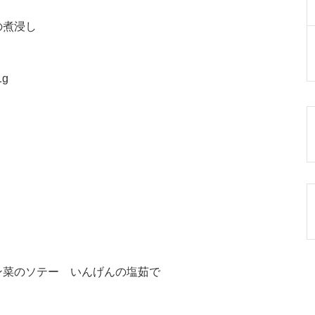
の煮浸し
1g
ン菜のソテー いんげんの塩茹で