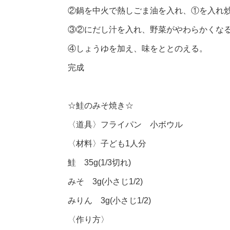
②鍋を中火で熱しごま油を入れ、①を入れ
③②にだし汁を入れ、野菜がやわらかくな
④しょうゆを加え、味をととのえる。
完成
☆鮭のみそ焼き☆
〈道具〉フライパン 小ボウル
〈材料〉子ども1人分
鮭 35g(1/3切れ)
みそ 3g(小さじ1/2)
みりん 3g(小さじ1/2)
〈作り方〉