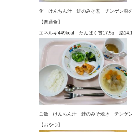
粥 けんちん汁 鮭のみそ煮 チンゲン菜
【普通食】
エネルギ449kcal たんぱく質17.5g 脂14.
ご飯 けんちん汁 鮭のみそ焼き チンゲ
【おやつ】