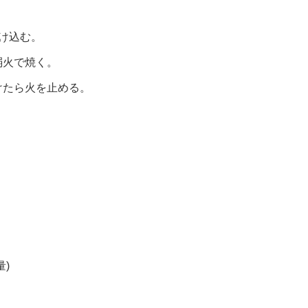
け込む。
弱火で焼く。
けたら火を止める。
)