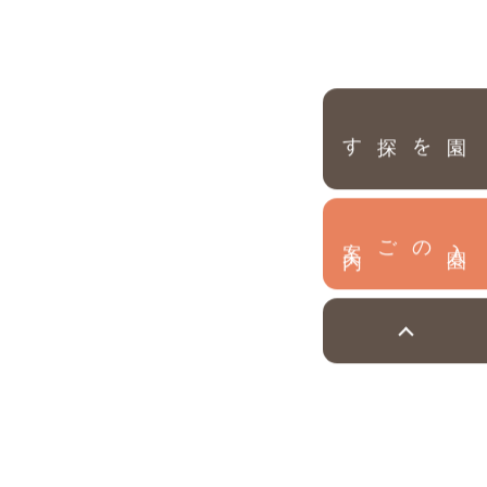
園を探す
内
入
園
のご案