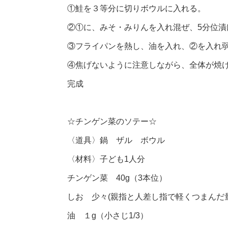
①鮭を３等分に切りボウルに入れる。
②①に、みそ・みりんを入れ混ぜ、5分位漬
③フライパンを熱し、油を入れ、②を入れ
④焦げないように注意しながら、全体が焼
完成
☆チンゲン菜のソテー☆
〈道具〉鍋 ザル ボウル
〈材料〉子ども1人分
チンゲン菜 40g（3本位）
しお 少々(親指と人差し指で軽くつまんだ量
油 １g（小さじ1/3）