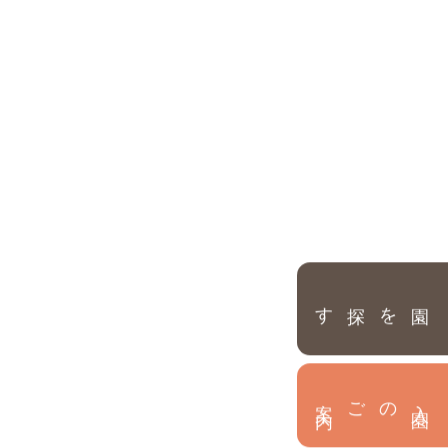
園を探す
内
入
園
のご案