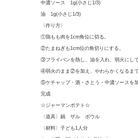
中濃ソース 1g(小さじ1/3)
油 1g(小さじ1/3)
〈作り方〉
①鶏もも肉を1cm角位に切る。
②たまねぎも1cm位の角切りにする。
③フライパンを熱し、油を入れ、弱火にし
④弱火のまま②を加え、やわらかくなるま
⑤ケチャップ・酒・さとう・中濃ソースを
完成
☆ジャーマンポテト☆
〈道具〉鍋 ザル ボウル
〈材料〉子ども1人分