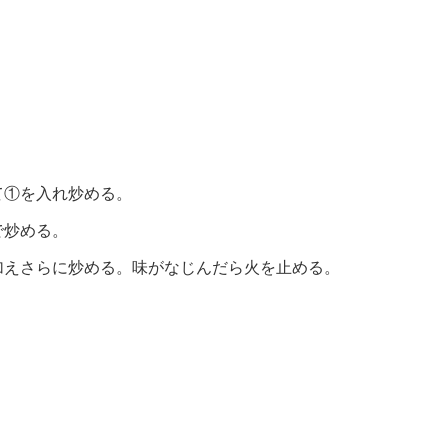
て①を入れ炒める。
で炒める。
加えさらに炒める。味がなじんだら火を止める。