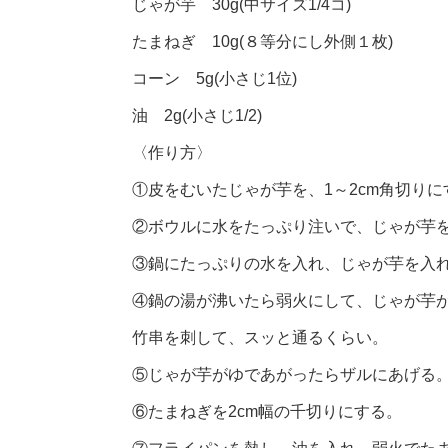
じゃが芋 30g(中サイズ1/4コ)
たまねぎ 10g(８等分にし外側１枚)
コーン 5g(小さじ1位)
油 2g(小さじ1/2)
〈作り方〉
①皮をむいたじゃが芋を、1～2cm角切りに
②ボウルに水をたっぷり注いで、じゃが芋
③鍋にたっぷりの水を入れ、じゃが芋を入
④鍋の湯が沸いたら弱火にして、じゃが芋が
竹串を刺して、スッと通るくらい。
⑤じゃが芋がゆであがったらザルにあげる
⑥たまねぎを2cm幅の千切りにする。