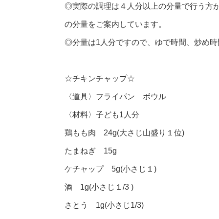
◎実際の調理は４人分以上の分量で行う方
の分量をご案内しています。
◎分量は1人分ですので、ゆで時間、炒め
☆チキンチャップ☆
〈道具〉フライパン ボウル
〈材料〉子ども1人分
鶏もも肉 24g(大さじ山盛り１位)
たまねぎ 15g
ケチャップ 5g(小さじ１)
酒 1g(小さじ１/3 )
さとう 1g(小さじ1/3)