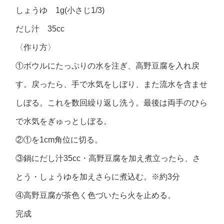
しょうゆ 1g(小さじ1/3)
だし汁 35cc
〈作り方〉
①ボウルにたっぷりの水を注ぎ、高野豆腐を入れ戻
す。戻ったら、手で水気をしぼり、また流水を含ませ
しぼる。これを数回繰り返し洗う。最後は両手のひら
で水気をぎゅっとしぼる。
②①を1cm角位に切る。
③鍋にだし汁35cc・高野豆腐を加え煮立ったら、さ
とう・しょうゆを加えさらに煮込む。※約3分
④高野豆腐が茶色く色づいたら火を止める。
完成