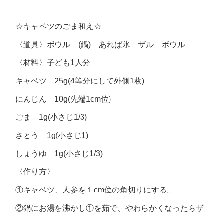
☆キャベツのごま和え☆
〈道具〉ボウル (鍋) あれば氷 ザル ボウル
〈材料〉子ども1人分
キャベツ 25g(4等分にして外側1枚)
にんじん 10g(先端1cm位)
ごま 1g(小さじ1/3)
さとう 1g(小さじ1)
しょうゆ 1g(小さじ1/3)
〈作り方〉
①キャベツ、人参を１cm位の角切りにする。
②鍋にお湯を沸かし①を茹で、やわらかくなったらザ