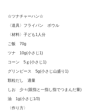
☆ツナチャーハン☆
〈道具〉フライパン ボウル
〈材料〉子ども1人分
ご飯 70g
ツナ 10g(小さじ1)
コーン 5ｇ(小さじ1)
グリンピース 5g(小さじ山盛り1)
顆粒だし 適量
しお 少々(親指と一指し指でつまんだ量)
油 1g(小さじ1/3)
〈作り方〉