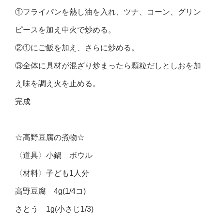
①フライパンを熱し油を入れ、ツナ、コーン、グリン
ピースを加え中火で炒める。
②①にご飯を加え、さらに炒める。
③全体に具材が混ざり炒まったら顆粒だしとしおを加
え味を調え火を止める。
完成
☆高野豆腐の煮物☆
〈道具〉小鍋 ボウル
〈材料〉子ども1人分
高野豆腐 4g(1/4コ)
さとう 1g(小さじ1/3)