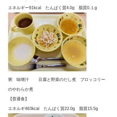
エネルギー91kcal たんぱく質4.0g 脂質0.１g
粥 味噌汁 豆腐と野菜のだし煮 ブロッコリー
のやわらか煮
【普通食】
エネルギ463kcal たんぱく質22.0g 脂質15.5g