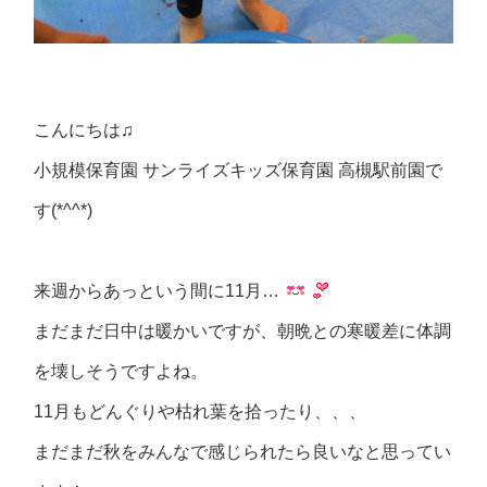
こんにちは
♫
小規模保育園
サンライズキッズ保育園
高槻駅前園で
す
(*^^*)
来週からあっという間に
11
月…
まだまだ日中は暖かいですが、朝晩との寒暖差に体調
を壊しそうですよね。
11
月もどんぐりや枯れ葉を拾ったり、
、、
まだまだ秋をみんなで感じられたら良いなと思ってい