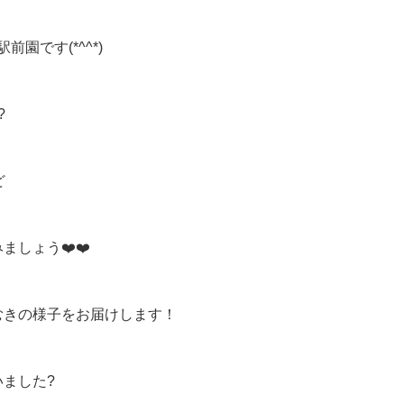
園です(*^^*)
?
ど
しょう❤️❤️
むきの様子をお届けします！
ました?