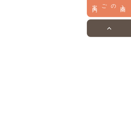
内
入
園
のご案