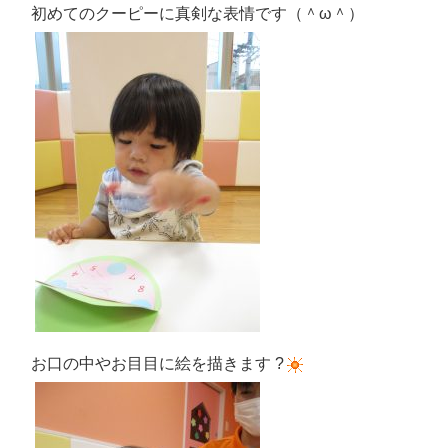
初めてのクーピーに真剣な表情です（＾ω＾）
お口の中やお目目に絵を描きます
?