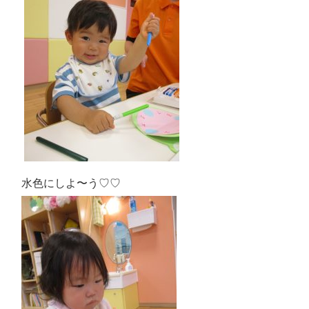
水色にしよ〜う♡♡