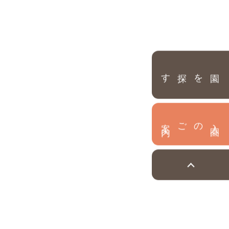
園を探す
内
入
園
のご案