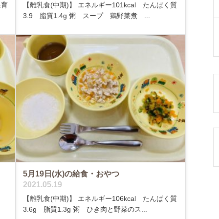
保育
【離乳食(中期)】 エネルギー101kcal たんぱく質
3.9 脂質1.4g 粥 スープ 鶏野菜煮 ...
5月19日(水)の給食・おやつ
2021.05.19
g
【離乳食(中期)】 エネルギー106kcal たんぱく質
3.6g 脂質1.3g 粥 ひき肉と野菜のス...