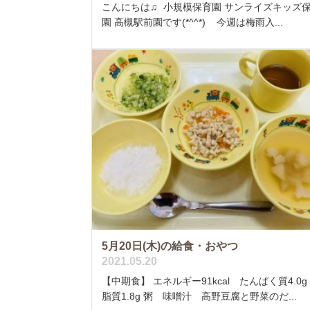
こんにちは♫ 小規模保育園 サンライズキッズ
園 高槻駅前園です(*^^*) 今週は梅雨入...
5月20日(木)の給食・おやつ
2021.05.20
【中期食】 エネルギー91kcal たんぱく質4.0
脂質1.8g 粥 味噌汁 高野豆腐と野菜のだ...