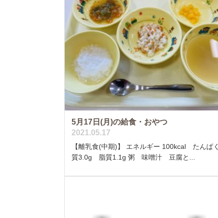
5月17日(月)の給食・おやつ
2021.05.17
【離乳食(中期)】 エネルギー 100kcal たんぱ
質3.0g 脂質1.1g 粥 味噌汁 豆腐と...