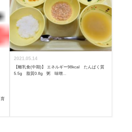
2021.05.14
【離乳食(中期)】 エネルギー98kcal たんぱく質
5.5g 脂質0.8g 粥 味噌...
保育