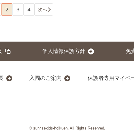
2
3
4
次へ
報
個人情報保護方針
免
長
入園のご案内
保護者専用マイペ
© sunrisekids-hoikuen. All Rights Reserved.