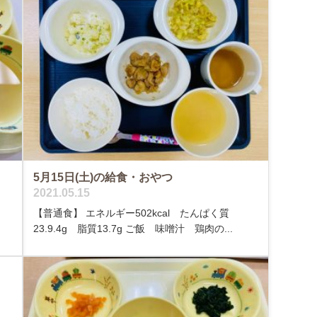
5月15日(土)の給食・おやつ
2021.05.15
く
【普通食】 エネルギー502kcal たんぱく質
23.9.4g 脂質13.7g ご飯 味噌汁 鶏肉の...