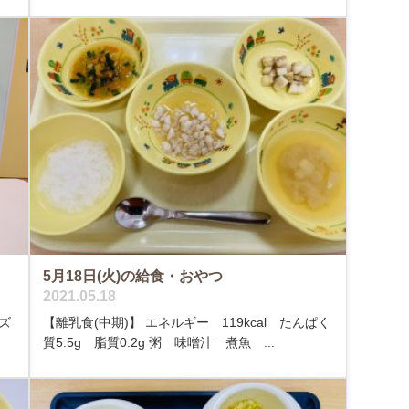
5月18日(火)の給食・おやつ
2021.05.18
ズ
【離乳食(中期)】 エネルギー 119kcal たんぱく
質5.5g 脂質0.2g 粥 味噌汁 煮魚 ...