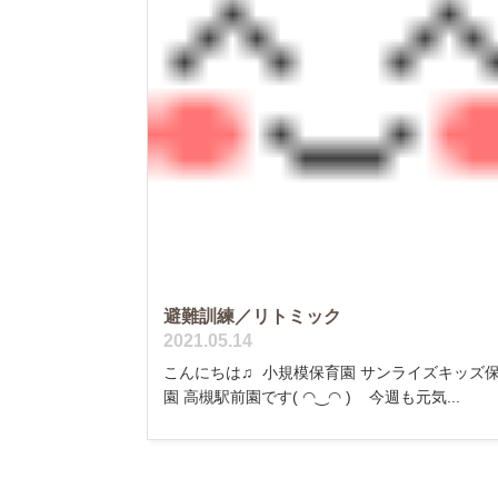
避難訓練／リトミック
2021.05.14
こんにちは♫ 小規模保育園 サンライズキッズ
園 高槻駅前園です( ◠‿◠ ) 今週も元気...