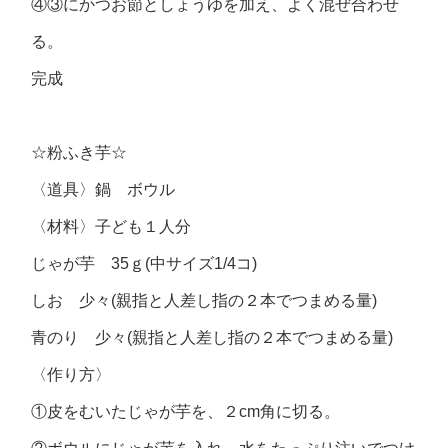
④③にかつお節としょうゆを加え、よく混ぜ合わせ
る。
完成
☆粉ふき芋☆
〈道具〉鍋 ボウル
〈材料〉子ども１人分
じゃが芋 35ｇ(中サイズ1/4コ)
しお 少々(親指と人差し指の２本でつまめる量)
青のり 少々(親指と人差し指の２本でつまめる量)
〈作り方〉
①皮をむいたじゃが芋を、２cm角に切る。