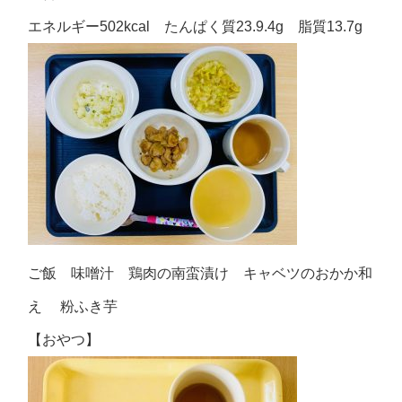
エネルギー502kcal たんぱく質23.9.4g 脂質13.7g
ご飯 味噌汁 鶏肉の南蛮漬け キャベツのおかか和
え 粉ふき芋
【おやつ】