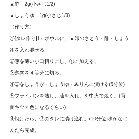
▲酢 2g(小さじ1/2)
▲しょうゆ 1g(小さじ1/3)
〈作り方〉
①[タレ作り]1）ボウルに、▲印のさとう・酢・しょう
ゆを入れ混ぜる。
②葱を薄い小口切りにし、①に加える。
③鶏肉を４等分に切る。
④③をしょうが・しょうゆ・みりんに漬ける(5分位)
⑤フライパンを熱し、油を入れ、を中火で焼く。(両
面キツネ色になるくらい)
④焼けたら、②のタレに漬け込む。(10分位)味がなじ
んだら完成。