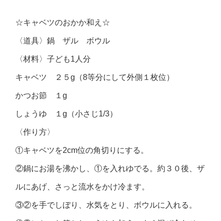
☆キャベツのおかか和え☆
〈道具〉鍋 ザル ボウル
〈材料〉子ども1人分
キャベツ ２５g（8等分にして外側１枚位）
かつお節 １g
しょうゆ １g（小さじ1/3）
〈作り方〉
①キャベツを2cm位の角切りにする。
②鍋にお湯を沸かし、①を入れゆでる。約３０後、ザ
ルにあげ、さっと流水をかけ冷ます。
③②を手でしぼり、水気をとり、ボウルに入れる。