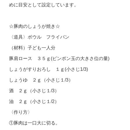
めに目安として設定しています。
☆豚肉のしょうが焼き☆
〈道具〉ボウル フライパン
（材料）子ども一人分
豚肩ロース ３５ｇ(ピンポン玉の大きさ位の量)
しょうがすりおろし １ｇ(小さじ1/3)
しょうゆ ２ｇ（小さじ１/3）
酒 ２ｇ（小さじ１/3）
油 ２ｇ（小さじ１/2）
〈作り方〉
①豚肉は一口大に切る。