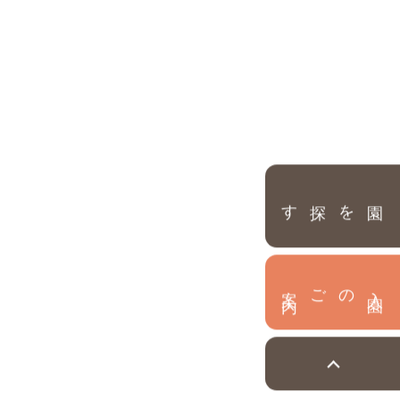
園を探す
内
入
園
のご案