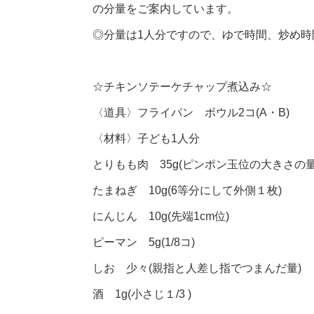
の分量をご案内しています。
◎分量は1人分ですので、ゆで時間、炒め
☆チキンソテーケチャップ煮込み☆
〈道具〉フライパン ボウル2コ(A・B)
〈材料〉子ども1人分
とりもも肉 35g(ピンポン玉位の大きさの量
たまねぎ 10g(6等分にして外側１枚)
にんじん 10g(先端1cm位)
ピーマン 5g(1/8コ)
しお 少々(親指と人差し指でつまんだ量)
酒 1g(小さじ１/3 )