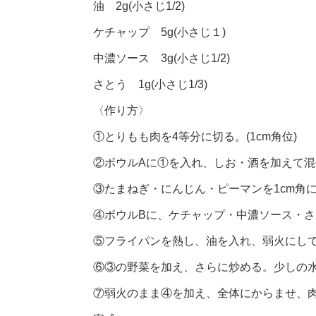
油 2g(小さじ1/2)
ケチャップ 5g(小さじ１)
中濃ソース 3g(小さじ1/2)
さとう 1g(小さじ1/3)
〈作り方〉
①とりもも肉を4等分に切る。(1cm角位)
②ボウルAに①を入れ、しお・酒を加えて混
③たまねぎ・にんじん・ピーマンを1cm角
④ボウルBに、ケチャップ・中濃ソース・
⑤フライパンを熱し、油を入れ、弱火にし
⑥③の野菜を加え、さらに炒める。少しの
⑦弱火のまま④を加え、全体にからませ、