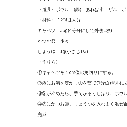
〈道具〉ボウル (鍋) あれば氷 ザル ボ
〈材料〉子ども1人分
キャベツ 35g(4等分にして外側1枚)
かつお節 少々
しょうゆ 1g(小さじ1/3)
〈作り方〉
①キャベツを１cm位の角切りにする。
②鍋にお湯を沸かし①を茹で(1分位)ザル
③②が冷めたら、手でかるくしぼり、ボウ
④③にかつお節、しょうゆを入れよく混ぜ
完成