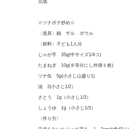
完成
☆ツナポテ炒め☆
〈道具〉鍋 ザル ボウル
〈材料〉子ども1人分
じゃが芋 35g(中サイズ1/4コ)
たまねぎ 10g(８等分にし外側１枚)
ツナ缶 5g(小さじ山盛り1)
油 2(小さじ1/2）
さとう 1g（小さじ1/3）
しょうゆ 1g（小さじ1/3）
〈作り方〉