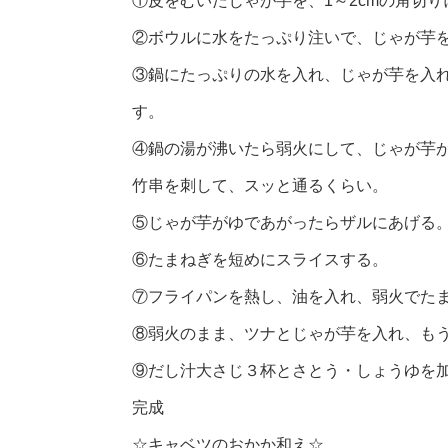
①皮をむいたじゃが芋を、1～2cmの角切り
②ボウルに水をたっぷり注いで、じゃが芋
③鍋にたっぷりの水を入れ、じゃが芋を入
す。
④鍋の湯が沸いたら弱火にして、じゃが芋が
竹串を刺して、スッと通るくらい。
⑤じゃが芋がゆであがったらザルにあげる
⑥たまねぎを短めにスライスする。
⑦フライパンを熱し、油を入れ、弱火でたま
⑧弱火のまま、ツナとじゃが芋を入れ、もう
⑨だし汁大さじ３杯とさとう・しょうゆを
完成
☆キャベツのおかか和え☆