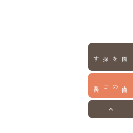
園を探す
内
入
園
のご案