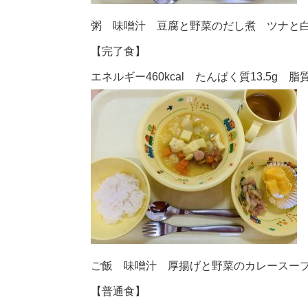
粥 味噌汁 豆腐と野菜のだし煮 ツナと
【完了食】
エネルギー460kcal たんぱく質13.5g 脂質1
ご飯 味噌汁 厚揚げと野菜のカレースー
【普通食】