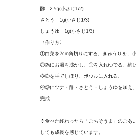
酢 2.5g(小さじ1/2)
さとう 1g(小さじ1/3)
しょうゆ 1g(小さじ1/3)
〈作り方〉
①白菜を2cm角切りにする。きゅうりを、
②鍋にお湯を沸かし、①を入れゆでる。約
③②を手でしぼり、ボウルに入れる。
④③にツナ・酢・さとう・しょうゆを加え
完成
※食べた終わったら「ごちそうま」のごあ
しても成長を感じています。