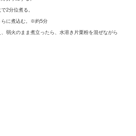
で2分位煮る。
らに煮込む。※約5分
え、弱火のまま煮立ったら、水溶き片栗粉を混ぜながら