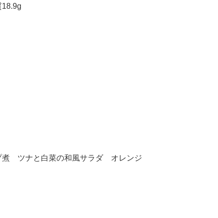
8.9g
プ煮 ツナと白菜の和風サラダ オレンジ