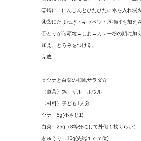
③鍋に、にんじんとひたひたに水を入れ弱火
④③にたまねぎ・キャベツ・厚揚げを加えさ
⑤とりがら顆粒→しお→カレー粉の順に加
加え、とろみをつける。
完成
☆ツナと白菜の和風サラダ☆
〈道具〉鍋 ザル ボウル
〈材料〉子ども1人分
ツナ 5g(小さじ1)
白菜 25g（8等分にして外側１枚くらい）
きゅうり 10g(先端１ｃｍ位)