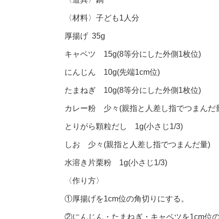
〈材料〉子ども1人分
厚揚げ 35g
キャベツ 15g(8等分にした外側1枚位)
にんじん 10g(先端1cm位)
たまねぎ 10g(8等分にした外側1枚位)
カレー粉 少々(親指と人差し指でつまんだ量
とりがら顆粒だし 1g(小さじ1/3)
しお 少々(親指と人差し指でつまんだ量)
水溶き片栗粉 1g(小さじ1/3)
〈作り方〉
①厚揚げを1cm位の角切りにする。
②にんじん・たまねぎ・キャベツを1cm位