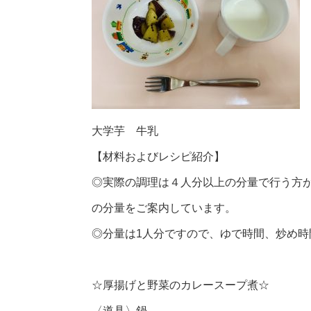
大学芋 牛乳
【材料およびレシピ紹介】
◎実際の調理は４人分以上の分量で行う方
の分量をご案内しています。
◎分量は1人分ですので、ゆで時間、炒め
☆厚揚げと野菜のカレースープ煮☆
〈道具〉鍋