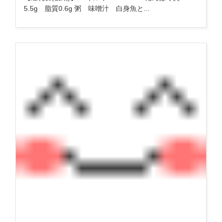
5.5g 脂質0.6g 粥 味噌汁 白身魚と...