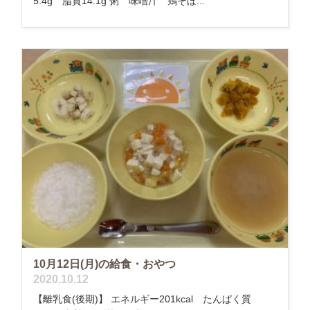
5.4g 脂質14.1g 粥 味噌汁 鶏そぼ...
10月12日(月)の給食・おやつ
2020.10.12
【離乳食(後期)】 エネルギー201kcal たんぱく質