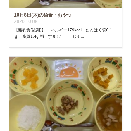
10月8日(木)の給食・おやつ
2020.10.08
【離乳食(後期)】 エネルギー179kcal たんぱく質6.1
ｇ 脂質1.4g 粥 すまし汁 じゃ...