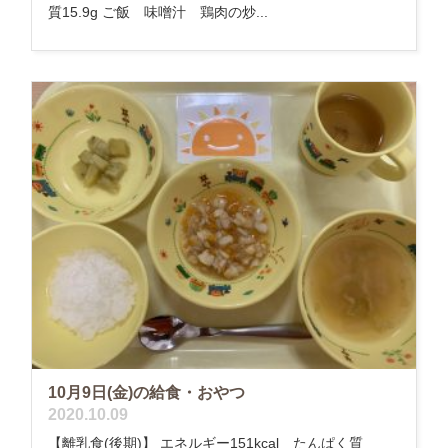
質15.9g ご飯 味噌汁 鶏肉の炒...
10月9日(金)の給食・おやつ
2020.10.09
【離乳食(後期)】 エネルギー151kcal たんぱく質